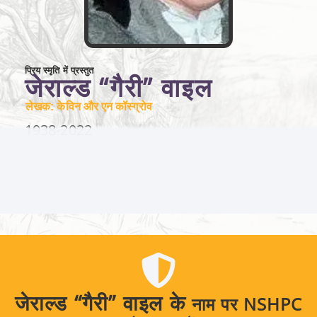
प्रिय स्मृति में प्रस्तुत
जेराल्ड “गैरी” वाइल
लेखक: केविन और एन कॉस्ग्रोव
1938
-2022
जेराल्ड “गैरी” वाइल के
नाम पर NSHPC